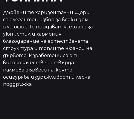
Дървените хоризонтални щори
са елегантен избор за всеки дом
или офис. Те придават усещане за
уют, стил и хармония
благодарение на естествената
структура и топлите нюанси на
дървото. Изработени са от
висококачествена твърда
палмова дървесина, която
осигурява издръжливост и лесна
поддръжка.