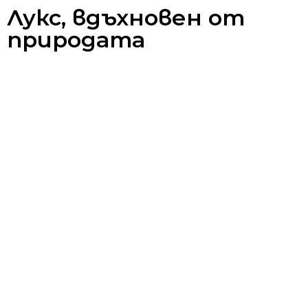
Лукс, вдъхновен от
природата
Всеки детайл е фино изработен и покрит с
няколко слоя лак за
дълготрайна защита
и
красив завършек. Дървените ламели се
предлагат в размери 25 мм и 50 мм, в богата
палитра от натурални тонове, които се
съчетават с всеки интериор.
Стил и удобство във
всяка среда